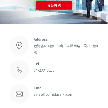
專員聯絡
Address
台灣省
414
台中市
烏日區
溪南路一段715巷8
號
Tel
04-23345206
Email：
sales@tomidaseiki.com